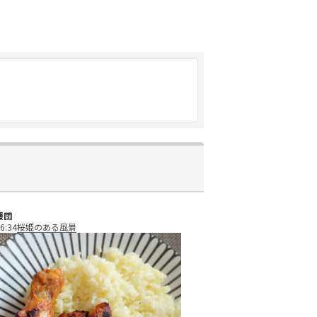
援団
6:34
桜姫のある風景