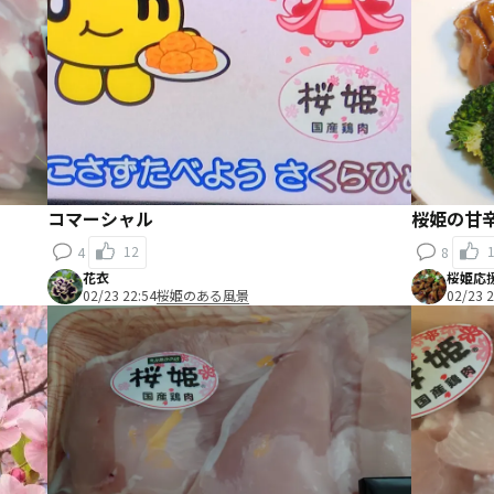
コマーシャル
桜姫の甘
12
4
8
花衣
桜姫応
02/23 22:54
桜姫のある風景
02/23 2