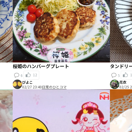
桜姫のハンバーグプレート
タンドリ
12
6
5
ぴよこ
花衣
02/27 23:40
日常のひとコマ
02/25 2