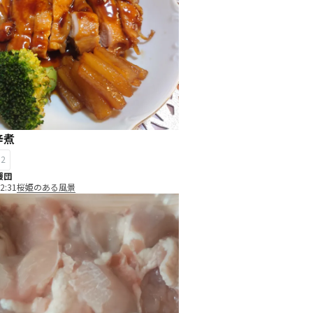
辛煮
12
援団
2:31
桜姫のある風景