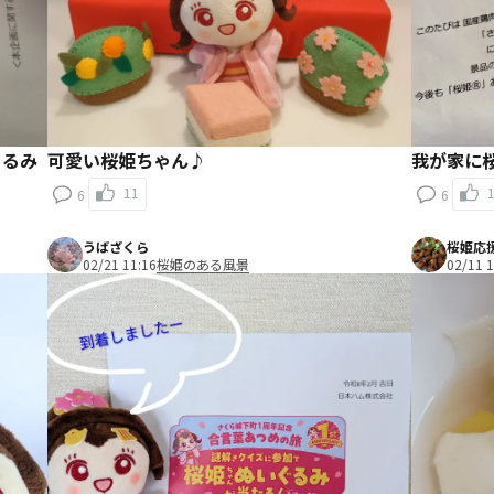
ぐるみ
可愛い桜姫ちゃん♪
我が家に
11
6
6
うばざくら
桜姫応
02/21 11:16
桜姫のある風景
02/11 1