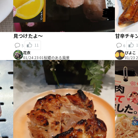
見つけたよ〜
甘辛チキ
11
5
6
花衣
ぴよこ
01/24 23:01
桜姫のある風景
01/23 2