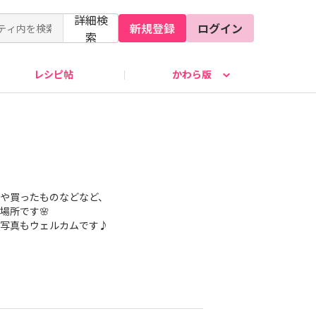
詳細検
新規登録
ログイン
索
レシピ帖
かわら版
や買ったものなどなど、
場所です🌸
写真もウェルカムです♪