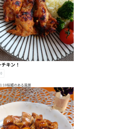
ーチキン！
10
1:10
桜姫のある風景