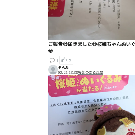
ご報告😊届きました😊桜姫ちゃんぬい
🩷
9
1
そらみ
02/21 13:38
桜姫のある風景