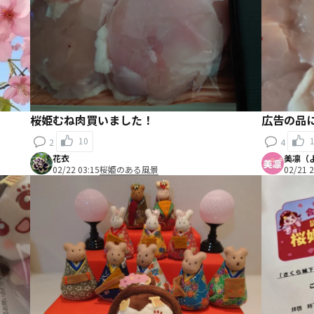
桜姫むね肉買いました！
広告の品
10
2
4
花衣
美凛（
02/22 03:15
桜姫のある風景
02/21 2