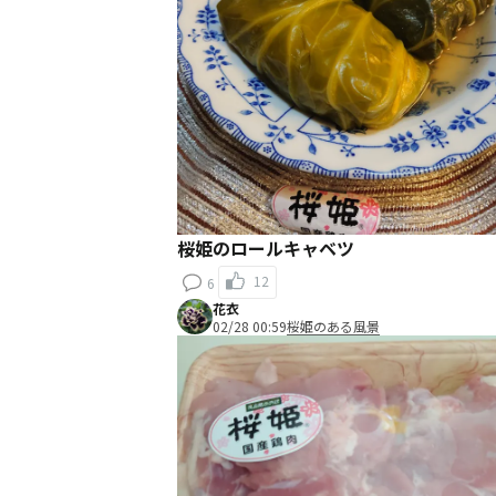
桜姫のロールキャベツ
12
6
花衣
02/28 00:59
桜姫のある風景