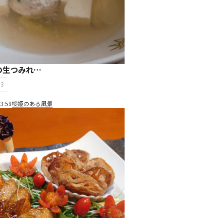
の生つみれ…
13
3:58
桜姫のある風景