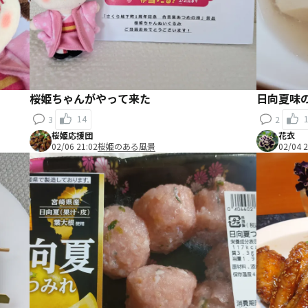
桜姫ちゃんがやって来た
日向夏味
14
3
2
桜姫応援団
花衣
02/06 21:02
桜姫のある風景
02/04 2