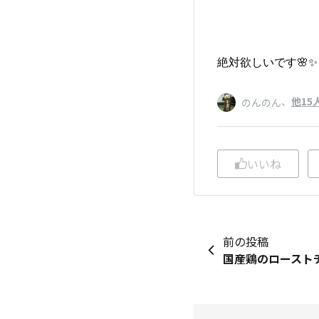
絶対欲しいです🌸✨️
、
他15
のんのん
いいね
前の投稿
国産鶏のローストチ