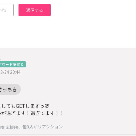
いね
返信する
こ
アワード受賞者
3/24 23:44
さっちき
してもGETしますっ🌸
いが過ぎます！過ぎてます！！
、
他3人
がリアクション
桜姫応援団