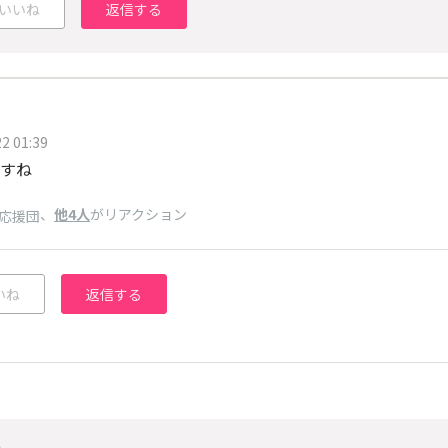
いいね
返信する
2 01:39
すね
、
他4人
がリアクション
応援団
いね
返信する