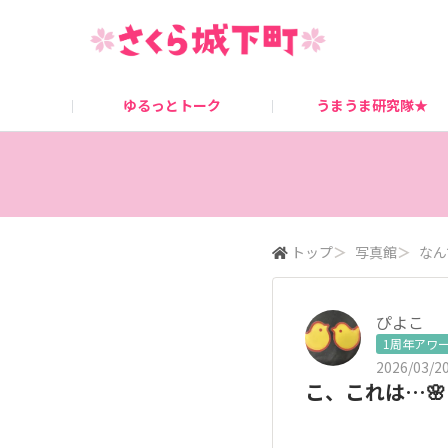
ゆるっとトーク
うまうま研究隊★
桜姫ニュース
キャンペーン情報
トップ
＞
写真館
＞
なん
ぴよこ
1周年アワ
2026/03/20
こ、これは…🌸