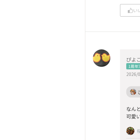
い
ぴよ
1周年
2026/0
なんと
可愛