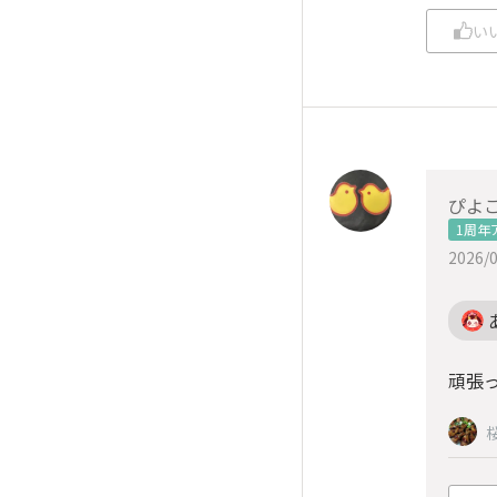
い
ぴよ
1周年
2026/0
頑張っ