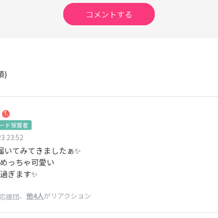
コメントする
順)
ワード受賞者
3 23:52
届いてみてきましたぁ✨
めっちゃ可愛い
過ぎます✨
、
他4人
がリアクション
応援団