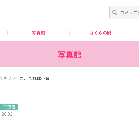
写真館
さくらの間
はじめての方へ
写真館
でも♪
＞
こ、これは…🌸
ード受賞者
 20:32