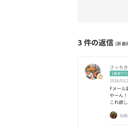
3
件の返信
(新着
さっちき
1周年ア
2026/03/2
Fメール
やーん！
これ欲し
桜姫