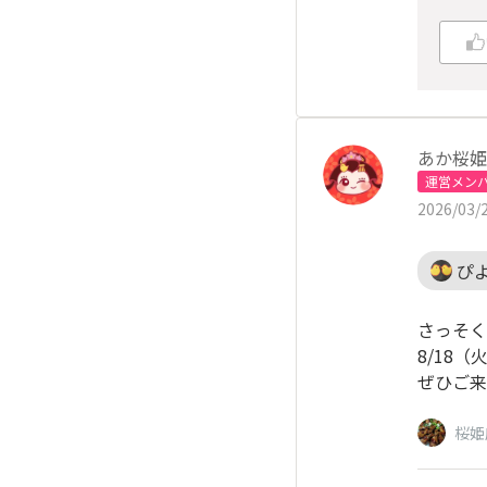
あか桜姫
運営メン
2026/03/2
ぴ
さっそく
8/18
ぜひご来
桜姫