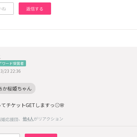
いね
返信する
こ
アワード受賞者
3/23 22:36
あか桜姫ちゃん
てチケットGETしますっ⚾️🌸
、
他4人
がリアクション
桜姫応援団