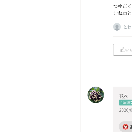
つゆだく
むね肉と
とわ
い
花衣
1周年
2026/0