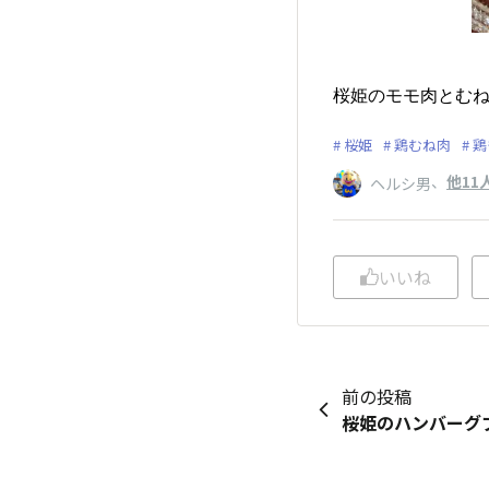
桜姫のモモ肉とむね
桜姫
鶏むね肉
鶏
、
他11
ヘルシ男
いいね
前の投稿
桜姫のハンバーグ