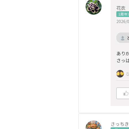
花衣
1周年
2026/0
あり
さっ
さっちき