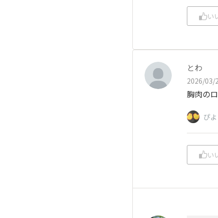
い
とわ
2026/03/2
胸肉のロ
ぴよ
い