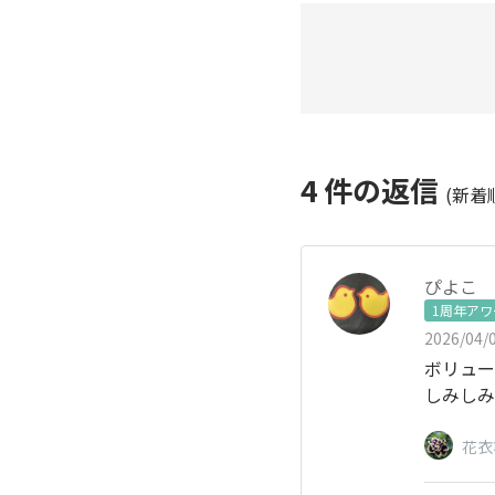
4
件の返信
(新着
ぴよこ
1周年ア
2026/04/0
ボリュー
しみしみ
花衣