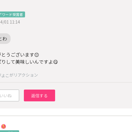
アワード受賞者
4/01 11:14
とわ
がとうございます😊
ぱりして美味しいんですよ😋
がリアクション
ぴよこ
いいね
返信する