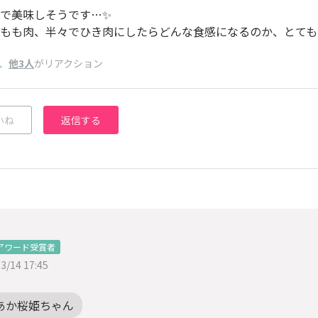
で美味しそうです…✨
もも肉、半々でひき肉にしたらどんな食感になるのか、とても気
、
他3人
がリアクション
いね
返信する
アワード受賞者
3/14 17:45
あか桜姫ちゃん