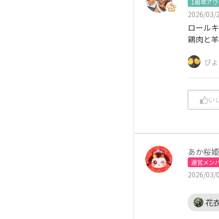
1周年ア
2026/03/2
ロールキ
鶏肉と羊
ぴよ
い
あか桜姫
運営メン
2026/03/0
花