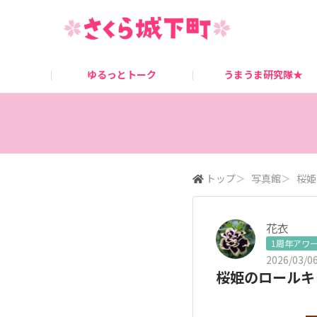
ゆるっとトーク
うまうま研究隊★
桜姫ニュース
キャンペーン情報
トップ
＞
写真館
＞
桜姫
花衣
1周年アワ
2026/03/06
桜姫のロールキ