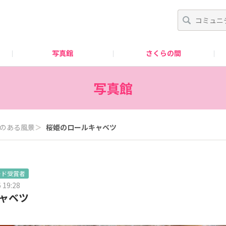
写真館
さくらの間
はじめての方へ
写真館
のある風景
＞
桜姫のロールキャベツ
ード受賞者
 19:28
ャベツ