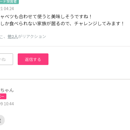
ワード受賞者
1 04:24
ャベツも合わせて使うと美味しそうですね！
しか食べられない家族が居るので、チャレンジしてみます！
、
他2人
がリアクション
こ
いね
返信する
ちゃん
バー
9 10:44
衣