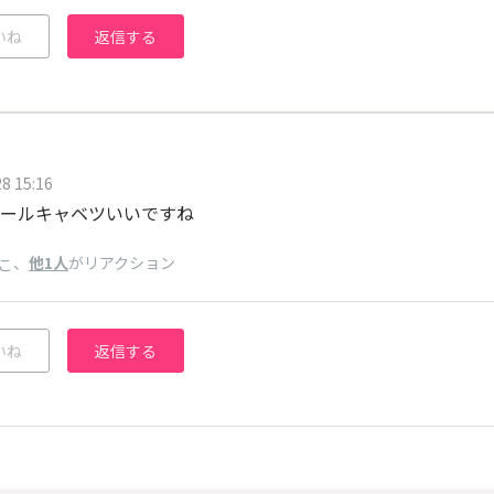
いね
返信する
8 15:16
ールキャベツいいですね
、
他1人
がリアクション
こ
いね
返信する