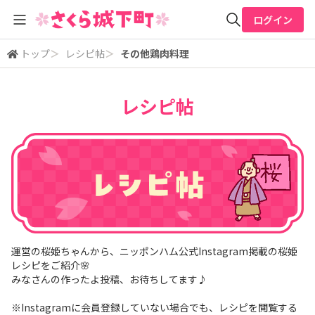
ログイン
トップ
＞
レシピ帖
＞
その他鶏肉料理
全体検索
レシピ帖
検索
運営の桜姫ちゃんから、ニッポンハム公式Instagram掲載の桜姫
レシピをご紹介🌸
みなさんの作ったよ投稿、お待ちしてます♪
※Instagramに会員登録していない場合でも、レシピを閲覧する