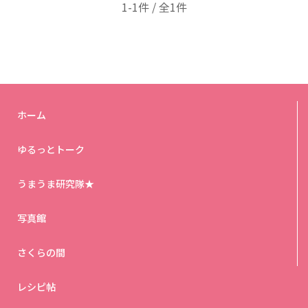
1-1件 / 全1件
ホーム
ゆるっとトーク
うまうま研究隊★
写真館
さくらの間
レシピ帖