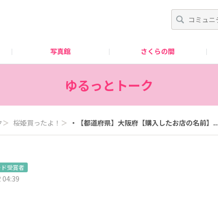
写真館
さくらの間
はじめての方へ
ゆるっとトーク
ク
＞
桜姫買ったよ！
＞
​・【都道府県】大阪府【購入したお店の名前】..
ード受賞者
 04:39