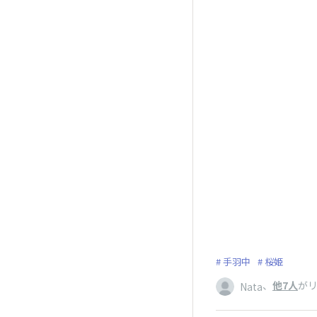
手羽中
桜姫
、
他7人
が
Nata