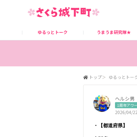
ゆるっとトーク
うまうま研究隊★
桜姫ニュース
キャンペーン情報
トップ
＞
ゆるっとトー
ヘルシ男
1周年アワ
2026/04/22
・【都道府県】