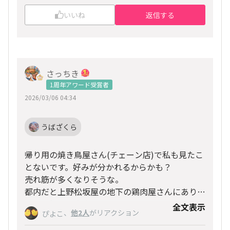
いいね
返信する
さっちき
1周年アワード受賞者
2026/03/06 04:34
うばざくら
帰り用の焼き鳥屋さん(チェーン店)で私も見たこ
とないです。好みが分かれるからかも？
売れ筋が多くなりそうな。
都内だと上野松坂屋の地下の鶏肉屋さんにありま
した、初めて生肉で見つけてびっくりです。
全文表示
、
他2人
がリアクション
ぴよこ