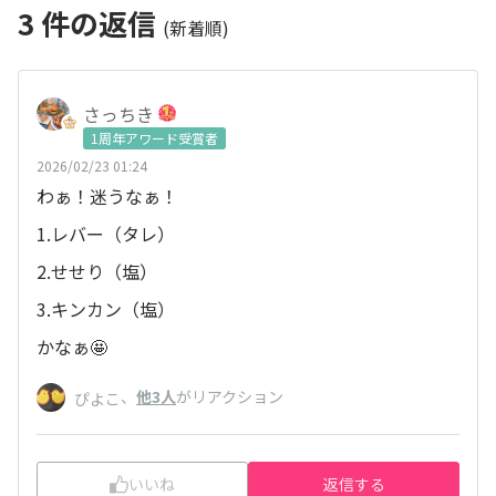
3
件の返信
(新着順)
さっちき
1周年アワード受賞者
2026/02/23 01:24
わぁ！迷うなぁ！
1.レバー（タレ）
2.せせり（塩）
3.キンカン（塩）
かなぁ🤩
、
他3人
がリアクション
ぴよこ
いいね
返信する