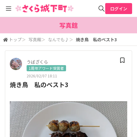
ログイン
全体検索
写真館
トップ
＞
写真館
＞
なんでも♪
＞
焼き鳥 私のベスト3
検索
うばざくら
1周年アワード受賞者
2026/02/07 18:11
焼き鳥 私のベスト3