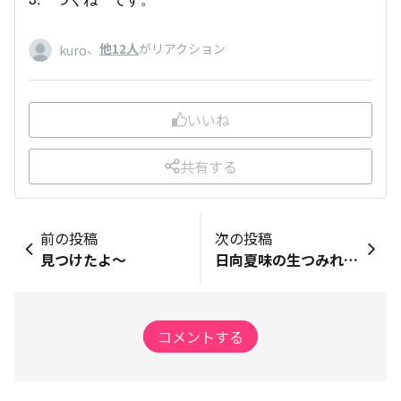
、
他12人
がリアクション
kuro
いいね
共有する
前の投稿
次の投稿
見つけたよ〜
日向夏味の生つみれ…
コメントする