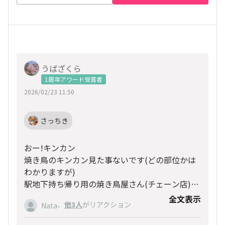
うばざくら
1周年アワード受賞者
2026/02/23 11:50
さっちき
おー!キンカン
焼き鳥のキンカン見た事ないです(どの部位かは
わかりますが)
駅地下持ち帰り用の焼き鳥屋さん(チェーン店)で
は売っていないです。
全文表示
デパ地下等のぞいて見ますね
、
他3人
がリアクション
Nata
そういえば、土地柄なのか見た事ないです。
私的に、新事実発見です