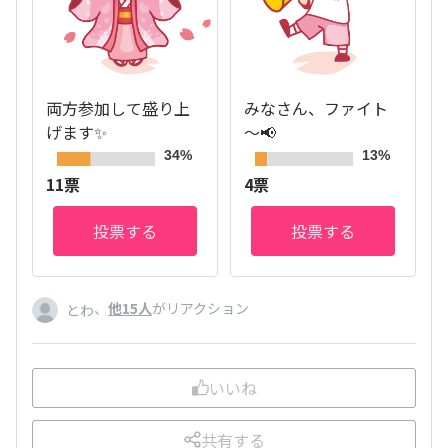
両方参加して盛り上
みなさん、ファイト
げます✨
～📢
34%
13%
11票
4票
投票する
投票する
、
他15人
がリアクション
とわ
いいね
共有する