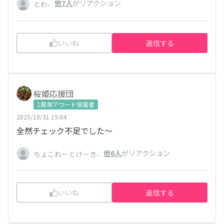
、
他7人
がリアクション
とわ
いいね
返信する
桜姫応援団
1周年アワード受賞者
2025/10/31 15:04
全然チェック不足でした～
、
他6人
がリアクション
ちょこれーとけーき
いいね
返信する