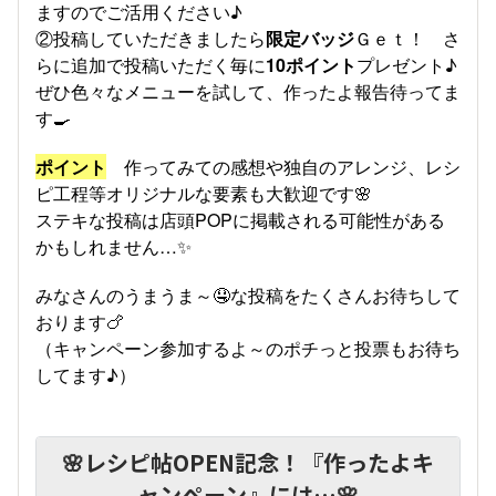
ますのでご活用ください♪
②投稿していただきましたら
限定バッジ
Ｇｅｔ！ さ
らに追加で投稿いただく毎に
10ポイント
プレゼント♪
ぜひ色々なメニューを試して、作ったよ報告待ってま
す🍳
ポイント
作ってみての感想や独自のアレンジ、レシ
ピ工程等オリジナルな要素も大歓迎です🌸
ステキな投稿は店頭POPに掲載される可能性がある
かもしれません…✨
みなさんのうまうま～🤤な投稿をたくさんお待ちして
おります🍗
（キャンペーン参加するよ～のポチっと投票もお待ち
してます♪）
🌸レシピ帖OPEN記念！『作ったよキ
ャンペーン』には…🌸