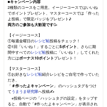
■キャンペーン内容
2種類のコースをご用意。イージーコースではいいね
でポイントプレゼント、マスターコースでは「作った
よ投稿」で限定バッジをプレゼント♪
両方のご参加も大歓迎です
🥳
【イージーコース】
①毎週金曜日の
レシピ帖
投稿をチェック！
②1回「いいね！」するごとに
5ポイント
、さらに期
間中すべての
レシピ帖
投稿に「いいね！」してくれた
方には
ボーナス10ポイント
プレゼント！
【マスターコース】
①お好きな
レシピ帖
紹介レシピをご自宅で作っていた
だき、
「
＃作ったよキャンペーン
」 のハッシュタグをつけ
て
うまうま研究隊
へ投稿✍
※投稿ページの「ハッシュタグの設定」をタップす
ると、自動で「#作ったよキャンペーン」が表示され