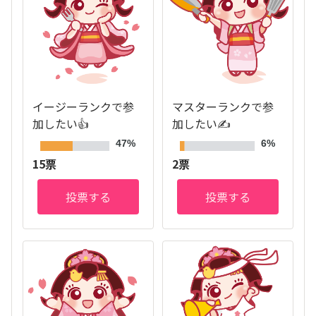
イージーランクで参
マスターランクで参
加したい👍
加したい✍
47%
6%
15票
2票
投票する
投票する