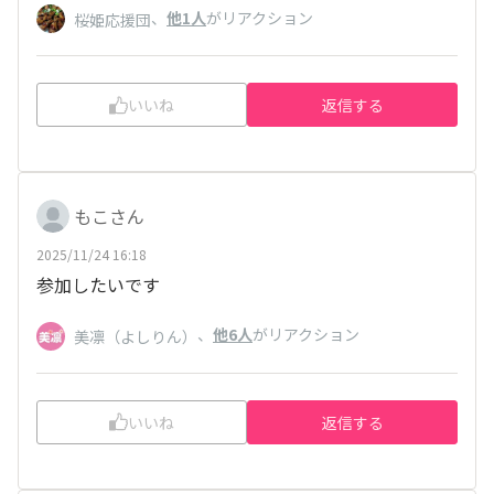
、
他1人
がリアクション
桜姫応援団
いいね
返信する
もこさん
2025/11/24 16:18
参加したいです
、
他6人
がリアクション
美凛（よしりん）
いいね
返信する