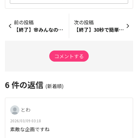
前の投稿
次の投稿
【終了】🌸みんなの健康メニューを教えて！『桜姫と健康ごはん』アンケートキャンペーン🌸
【終了】30秒で簡単参加！桜姫ちゃんからのクイズに答えて、クリスマス限定壁紙Get♪
コメントする
6
件の返信
(新着順)
とわ
2026/03/09 03:18
素敵な企画ですね