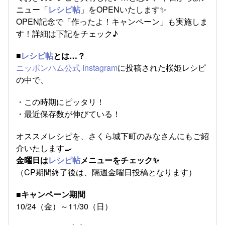
ニュー「
レシピ帖
」をOPENいたします✨
OPEN記念で「作ったよ！キャンペーン」も実施しま
す！詳細は下記をチェック♪
■
レシピ帖
とは…？
ニッポンハム公式 Instagram
に投稿された桜姫レシピ
の中で、
・この時期にピッタリ！
・最近保存数が伸びている！
オススメレシピを、さくら城下町のみなさんにもご紹
介いたします🍳
金曜日は
レシピ帖
メニューをチェック✨
（CP期間終了後は、隔週金曜日投稿となります）
■キャンペーン期間
10/24（金）～11/30（日）