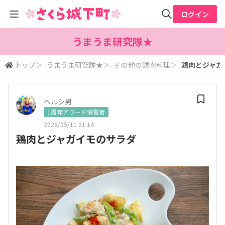
ログイン
全体検索
うまうま研究隊★
トップ
＞
うまうま研究隊★
＞
その他の鶏肉料理
＞
鶏肉とジャガ
検索
ヘルシ男
1周年アワード受賞者
2026/05/11 21:14
鶏肉とジャガイモのサラダ