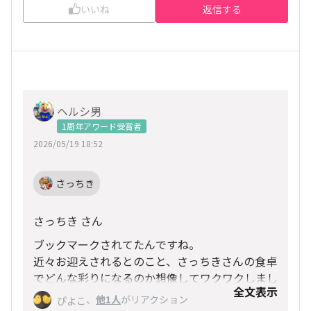
いいね
返信する
ヘルシ男
1周年アワード受賞者
2026/05/19 18:52
さっちき
さっちき さん
ブックマークされてたんですね。
近々お迎えされるとのこと、さっちきさんの食卓
でどんな彩りになるのか想像してワクワクしまし
全文表示
た。
、
他1人
がリアクション
ぴよこ
またぜひ、使ってみた感想も聞かせてください