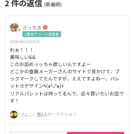
2
件の返信
(新着順)
さっちき
1周年アワード受賞者
2026/05/14 03:35
わぁ！！！
美味しい&&
このお皿めっっちゃ欲しいんですよー
どこかの食器メーカーさんのサイトで見かけて、ブ
ックマークしてたんですが、ええですよねー、パレ
ット🎨デザイン٩(๑❛ᴗ❛๑)۶
リアルパレットは持ってるんで、近々買いたいお皿で
す！
、
他1人
がリアクション
ぴよこ