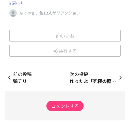
肩小肉
、
他12人
がリアクション
かぐや姫
いいね
共有する
前の投稿
次の投稿
鶏チリ
作ったよ「究極の照り焼きチキン丼」桜姫🌸鶏もも肉
コメントする