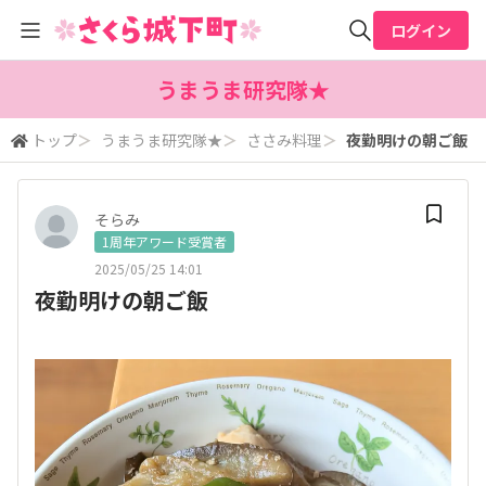
ログイン
全体検索
うまうま研究隊★
トップ
＞
うまうま研究隊★
＞
ささみ料理
＞
夜勤明けの朝ご飯
検索
そらみ
1周年アワード受賞者
2025/05/25 14:01
夜勤明けの朝ご飯