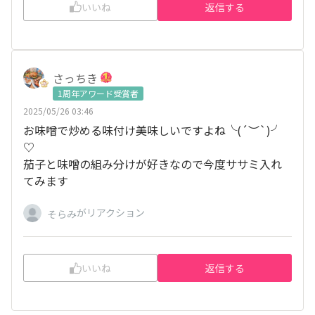
いいね
返信する
さっちき
1周年アワード受賞者
2025/05/26 03:46
お味噌で炒める味付け美味しいですよね╰(
´︶`
)╯
♡
茄子と味噌の組み分けが好きなので今度ササミ入れ
てみます
がリアクション
そらみ
いいね
返信する