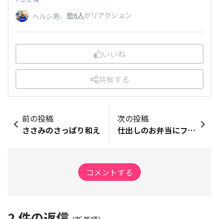
、
他6人
がリアクション
ヘルシ男
いいね
共有する
前の投稿
次の投稿
ささみのさっぱり和え
仕出しのお弁当にフライドチキン発見
コメントする
2
件の返信