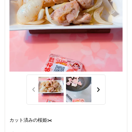
カット済みの桜姫✂️