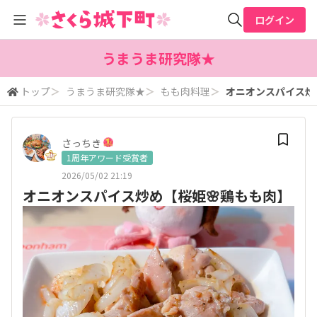
ログイン
全体検索
うまうま研究隊★
トップ
＞
うまうま研究隊★
＞
もも肉料理
＞
オニオンスパイス炒
検索
さっちき
1周年アワード受賞者
2026/05/02 21:19
オニオンスパイス炒め【桜姫🌸鶏もも肉】