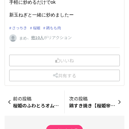
手軽に炒めるだけでok
新玉ねぎと一緒に炒めましたー
さっちき
桜姫
鶏もも肉
、
他10人
がリアクション
まめ
いいね
共有する
前の投稿
次の投稿
桜姫のふわとろオムライス
鶏すき焼き【桜姫🌸鶏むね肉】