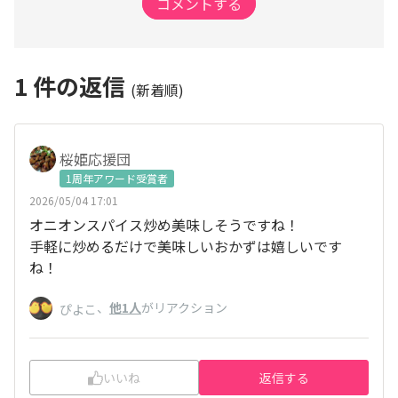
コメントする
1
件の返信
(新着順)
桜姫応援団
1周年アワード受賞者
2026/05/04 17:01
オニオンスパイス炒め美味しそうですね！
手軽に炒めるだけで美味しいおかずは嬉しいです
ね！
、
他1人
がリアクション
ぴよこ
いいね
返信する