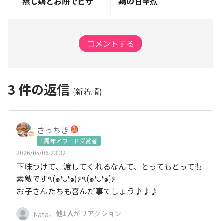
蒸し鶏とお餅でピザ
鶏の甘辛煮
コメントする
3
件の返信
(新着順)
さっちき
1周年アワード受賞者
2026/05/06 23:32
下味つけて、渡してくれるなんて、とってもとっても
素敵です٩(๑❛ᴗ❛๑)۶٩(๑❛ᴗ❛๑)۶
お子さんたちも喜んだ事でしょう♪♪♪
、
他1人
がリアクション
Nata