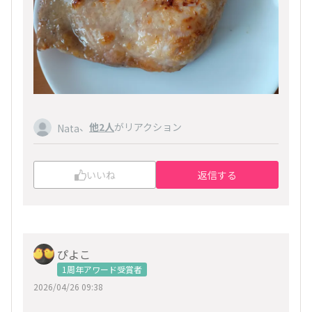
、
他2人
がリアクション
Nata
いいね
返信する
ぴよこ
1周年アワード受賞者
2026/04/26 09:38