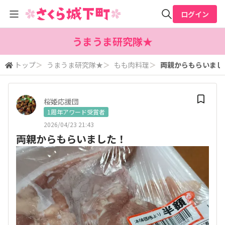
ログイン
全体検索
うまうま研究隊★
トップ
＞
うまうま研究隊★
＞
もも肉料理
＞
両親からもらいまし
検索
桜姫応援団
1周年アワード受賞者
2026/04/23 21:43
両親からもらいました！