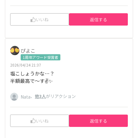
いいね
返信する
ぴよこ
1周年アワード受賞者
2026/04/24 21:37
塩こしょうかな…？
半額最高で〜す✌✨️
、
他3人
がリアクション
Nata
いいね
返信する