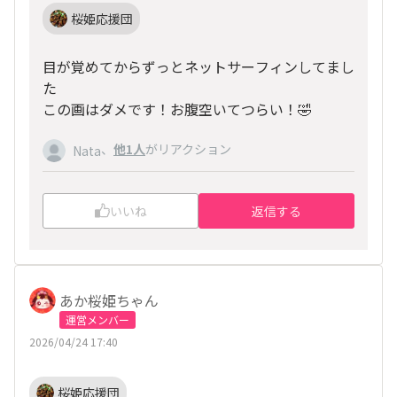
桜姫応援団
目が覚めてからずっとネットサーフィンしてまし
た
この画はダメです！お腹空いてつらい！🤣
、
他1人
がリアクション
Nata
いいね
返信する
あか桜姫ちゃん
運営メンバー
2026/04/24 17:40
桜姫応援団