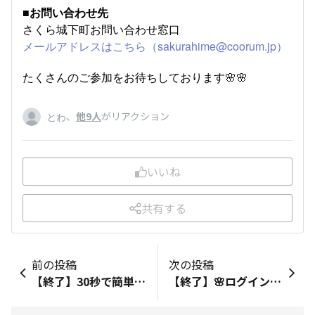
■お問い合わせ先
さくら城下町お問い合わせ窓口
メールアドレスはこちら（sakurahime@coorum.jp）
たくさんのご参加をお待ちしております🌸🌸
、
他9人
がリアクション
とわ
いいね
共有する
前の投稿
次の投稿
【終了】30秒で簡単参加！桜姫ちゃんからのクイズに答えて、クリスマス限定壁紙Get♪
【終了】🌸ログインキャンペーン🌸 2月中に10日以上ログインで、ボーナス50ポイント✨