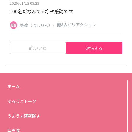
2026/01/13 03:23
100名だなんて✨🥹🌸感動です
、
他8人
がリアクション
美凛（よしりん）
いいね
返信する
ホーム
ゆるっとトーク
うまうま研究隊★
写真館