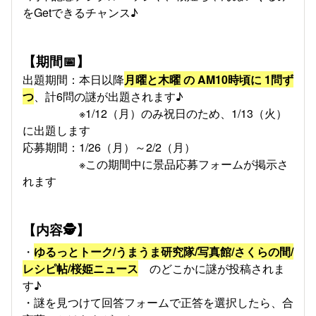
をGetできるチャンス♪
【期間📅】
出題期間：本日以降
月曜と木曜 の AM10時頃に 1問ず
つ
、計6問の謎が出題されます♪
※1/12（月）のみ祝日のため、1/13（火）
に出題します
応募期間：1/26（月）～2/2（月）
※この期間中に景品応募フォームが掲示さ
れます
【内容🕵】
・
ゆるっとトーク/うまうま研究隊/写真館/さくらの間/
レシピ帖/桜姫ニュース
のどこかに謎が投稿されま
す♪
・謎を見つけて回答フォームで正答を選択したら、合