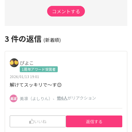
コメントする
3
件の返信
(新着順)
ぴよこ
1周年アワード受賞者
2026/01/13 19:01
解けてスッキリで〜す😊
、
他6人
がリアクション
美凛（よしりん）
いいね
返信する